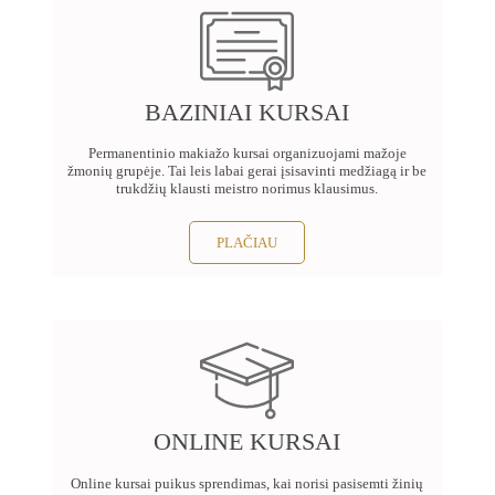
BAZINIAI KURSAI
Permanentinio makiažo kursai organizuojami mažoje
žmonių grupėje. Tai leis labai gerai įsisavinti medžiagą ir be
trukdžių klausti meistro norimus klausimus.
PLAČIAU
ONLINE KURSAI
Online kursai puikus sprendimas, kai norisi pasisemti žinių