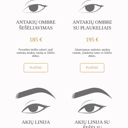
ANTAKIŲ OMBRE
ANTAKIŲ OMBRE
ŠEŠĖLIAVIMAS
SU PLAUKELIAIS
185 €
195 €
Procedūra leidžia sukurti ypač
Atkartojamas natūralus antakių
natūralų antakių vaizdą su šešėlio
vaizdas, plaukeliai kartu su šešėlio
efektu.
efektu.
PLAČIAU
PLAČIAU
AKIŲ LINIJA
AKIŲ LINIJA SU
ŠEŠĖLIU