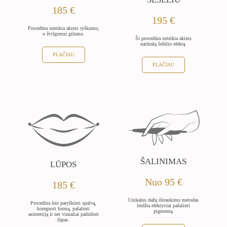
185 €
195 €
Procedūra suteikia akims ryškumo,
o žvilgsniui gilumo.
Ši procedūra suteikia akims
natūralų šešėlio efektą.
PLAČIAU
PLAČIAU
ŠALINIMAS
LŪPOS
Nuo 95 €
185 €
Unikalus dažų ištraukimo metodas
Procedūra leis paryškinti spalvą,
leidžia efektyviai pašalinti
koreguoti formą, pašalinti
pigmentą.
asimetriją ir net vizualiai padidinti
lūpas.