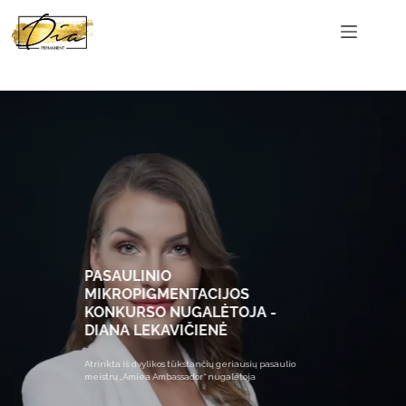
PASAULINIO
MIKROPIGMENTACIJOS
KONKURSO NUGALĖTOJA -
DIANA LEKAVIČIENĖ
Atrinkta iš dvylikos tūkstančių geriausių pasaulio
meistrų „Amiea Ambassador“ nugalėtoja