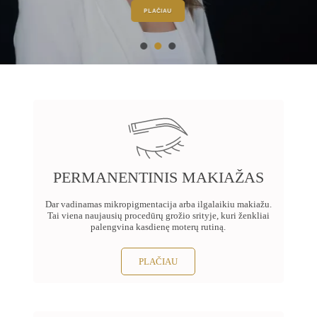
PLAČIAU
PERMANENTINIS MAKIAŽAS
Dar vadinamas mikropigmentacija arba ilgalaikiu makiažu.
Tai viena naujausių procedūrų grožio srityje, kuri ženkliai
palengvina kasdienę moterų rutiną.
PLAČIAU